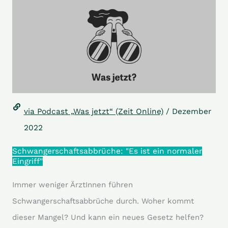
via Podcast „Was jetzt“ (Zeit Online)
/ Dezember
2022
Schwangerschaftsabbrüche: "Es ist ein normaler
Eingriff"
Immer weniger ÄrztInnen führen
Schwangerschaftsabbrüche durch. Woher kommt
dieser Mangel? Und kann ein neues Gesetz helfen?