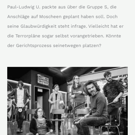
Paul-Ludwig U. packte aus über die Gruppe S, die
Anschläge auf Moscheen geplant haben soll. Doch
seine Glaubwürdigkeit steht infrage. Vielleicht hat er
die Terrorpläne sogar selbst vorangetrieben. Könnte
der Gerichtsprozess seinetwegen platzen?