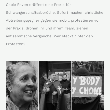
Gabie Raven eröffnet eine Praxis für
Schwangerschaftsabbrüche. Sofort machen christliche
Abtreibungsgegner gegen sie mobil, protestieren vor
der Praxis, drohen ihr und ihrem Team, ziehen
antisemitische Vergleiche. Wer steckt hinter den
Protesten?